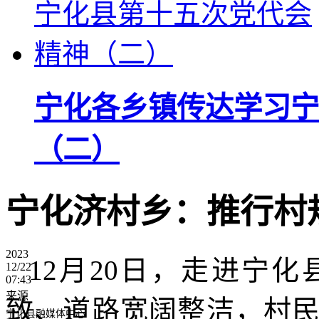
宁化各乡镇传达学习宁
（二）
宁化济村乡：推行村
2023
12月20日，走进宁
12/22
07:43
来源
致、道路宽阔整洁，村
宁化县融媒体中心