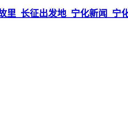
故里_长征出发地_宁化新闻_宁