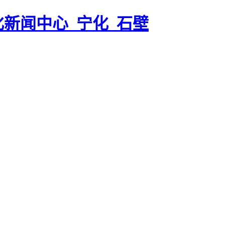
化新闻中心_宁化_石壁