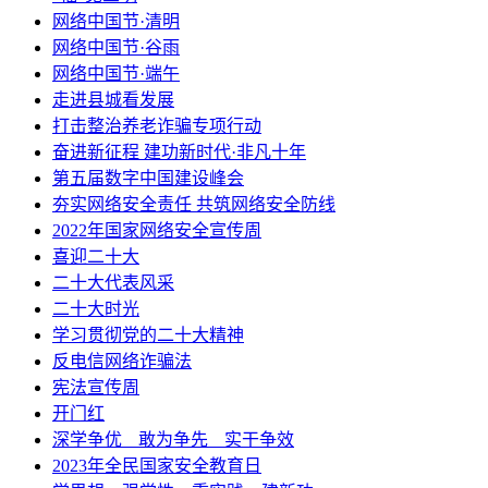
网络中国节·清明
网络中国节·谷雨
网络中国节·端午
走进县城看发展
打击整治养老诈骗专项行动
奋进新征程 建功新时代·非凡十年
第五届数字中国建设峰会
夯实网络安全责任 共筑网络安全防线
2022年国家网络安全宣传周
喜迎二十大
二十大代表风采
二十大时光
学习贯彻党的二十大精神
反电信网络诈骗法
宪法宣传周
开门红
深学争优ㅤ敢为争先ㅤ实干争效
2023年全民国家安全教育日