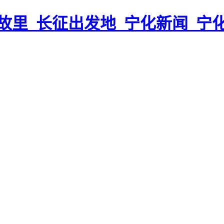
故里_长征出发地_宁化新闻_宁