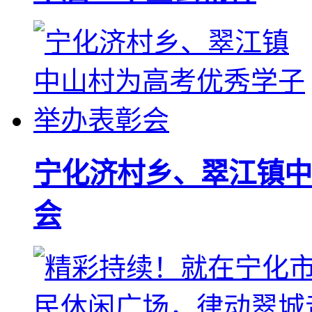
宁化济村乡、翠江镇中
会