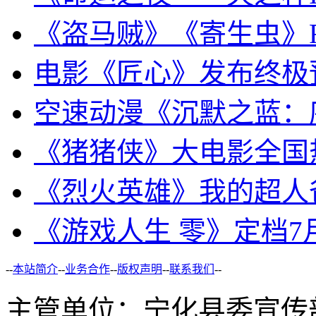
《盗马贼》《寄生虫》F
电影《匠心》发布终极
空速动漫《沉默之蓝：
《猪猪侠》大电影全国
《烈火英雄》我的超人
《游戏人生 零》定档7月
--
本站简介
--
业务合作
--
版权声明
--
联系我们
--
主管单位：宁化县委宣传