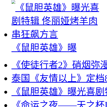
《鼠胆英雄》曝
《使徒行者2》硝烟弥
泰国《友情以上》定档8
《鼠胆英雄》曝光喜剧
《命运之夜——天之杯I