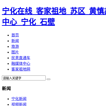
宁化在线_客家祖地_苏区_黄慎
中心_宁化_石壁
首页
新闻
旅游
图片
民意直通车
融媒体中心
客家祖地网
新闻
宁化新闻
视频新闻