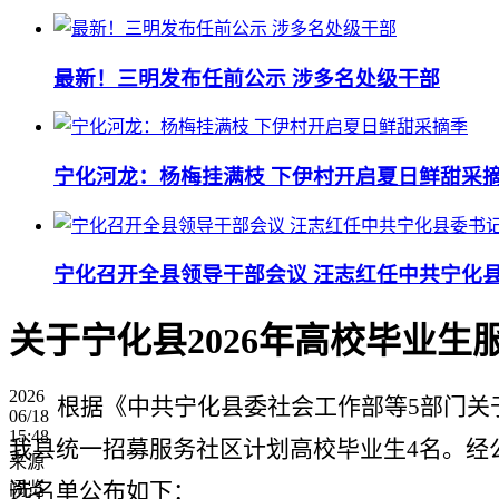
最新！三明发布任前公示 涉多名处级干部
宁化河龙：杨梅挂满枝 下伊村开启夏日鲜甜采
宁化召开全县领导干部会议 汪志红任中共宁化
关于宁化县2026年高校毕业生
2026
根据《中共宁化县委社会工作部等
5
部门关
06/18
15:48
我县统一招募服务社区计划高校毕业生
4
名。经
来源
选名单公布如下：
阅览