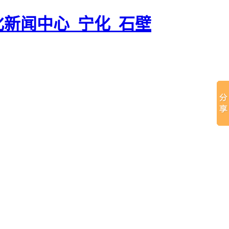
化新闻中心_宁化_石壁