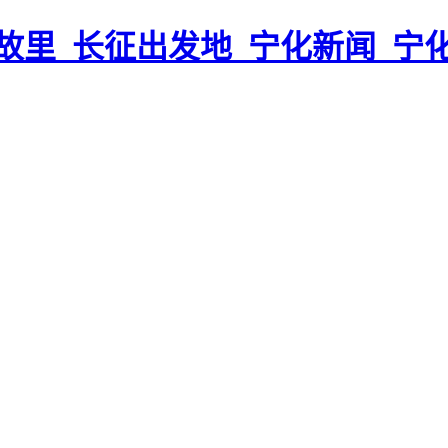
故里_长征出发地_宁化新闻_宁