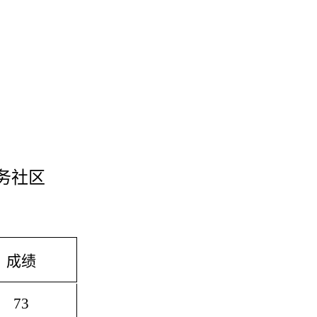
务社区
成绩
73