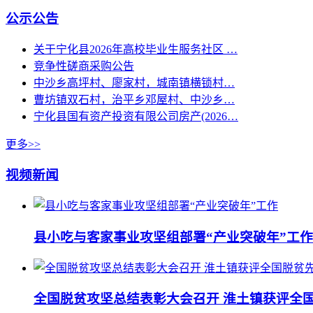
公示公告
关于宁化县2026年高校毕业生服务社区 …
竞争性磋商采购公告
中沙乡高坪村、廖家村，城南镇横锁村…
曹坊镇双石村，治平乡邓屋村、中沙乡…
宁化县国有资产投资有限公司房产(2026…
更多>>
视频新闻
县小吃与客家事业攻坚组部署“产业突破年”工作
全国脱贫攻坚总结表彰大会召开 淮土镇获评全