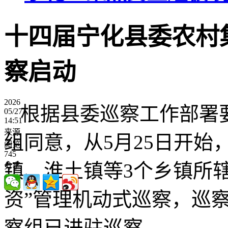
十四届宁化县委农村
察启动
2026
根据县委巡察工作部署
05/27
14:51
来源
组同意，从5月25日开
阅览
745
镇、淮土镇等3个乡镇所
分享
资”管理机动式巡察，巡察
察组已进驻巡察。