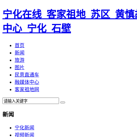
宁化在线_客家祖地_苏区_黄慎
中心_宁化_石壁
首页
新闻
旅游
图片
民意直通车
融媒体中心
客家祖地网
新闻
宁化新闻
视频新闻