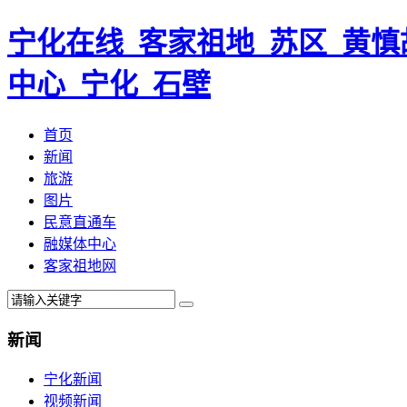
宁化在线_客家祖地_苏区_黄慎
中心_宁化_石壁
首页
新闻
旅游
图片
民意直通车
融媒体中心
客家祖地网
新闻
宁化新闻
视频新闻