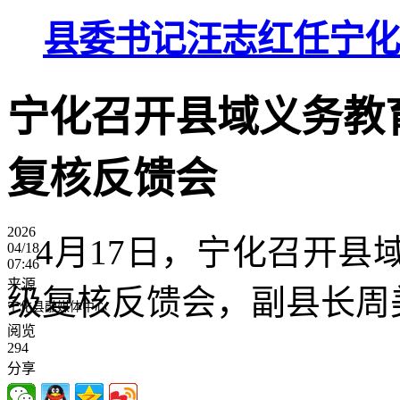
县委书记汪志红任宁化
宁化召开县域义务教
复核反馈会
2026
4月17日，宁化召开
04/18
07:46
来源
级复核反馈会，副县长周
宁化县融媒体中心
阅览
294
分享