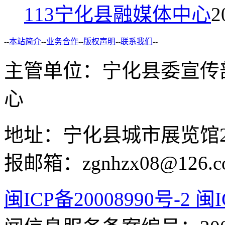
113
宁化县融媒体中心
2
--
本站简介
--
业务合作
--
版权声明
--
联系我们
--
主管单位：宁化县委宣传
心
地址：宁化县城市展览馆2F 举
报邮箱：zgnhzx08@126.c
闽ICP备20008990号-2 闽I