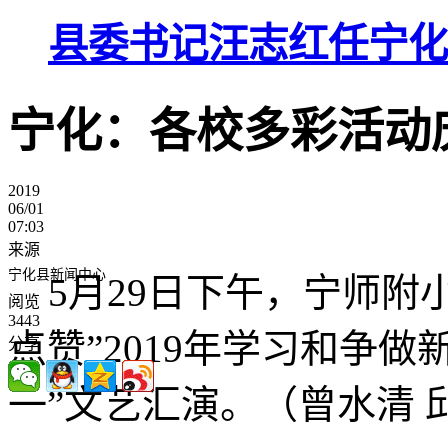
县委书记汪志红任宁化
宁化：各校多彩活动庆
2019
06/01
07:03
来源
宁化县新闻中心
5月29日下午，宁师附
阅览
3443
点赞”2019年学习和争
分享
一”文艺汇演。（曾水清 