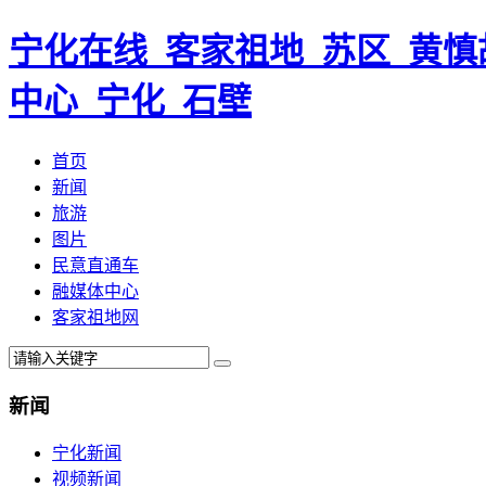
宁化在线_客家祖地_苏区_黄慎
中心_宁化_石壁
首页
新闻
旅游
图片
民意直通车
融媒体中心
客家祖地网
新闻
宁化新闻
视频新闻