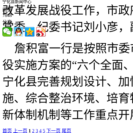
宁化县新闻中心
改革发展战役工作，市政
阅览
7848
分享
常委、纪委书记刘小彦，
詹积富一行是按照市委
役实施方案的“六个全面
宁化县完善规划设计、加
施、综合整治环境、培育
新体制机制等工作重点开
首页
上一页
1
2
3
4
5
下一页
尾页