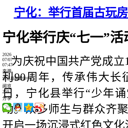
宁化：举行首届古玩房
宁化举行庆“七一”活
2026
为庆祝中国共产党成立
07/07
07:47
来源
利90周年，传承伟大长
宁化县融媒体中心
阅览
日，宁化县举行“少年诵
259
分享
动。众多师生与群众齐
开启一场沉浸式红色文化