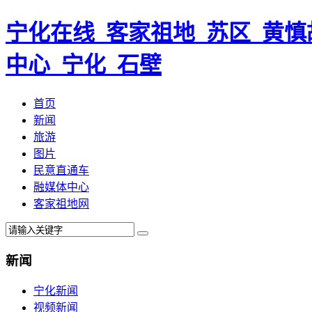
宁化在线_客家祖地_苏区_黄慎
中心_宁化_石壁
首页
新闻
旅游
图片
民意直通车
融媒体中心
客家祖地网
新闻
宁化新闻
视频新闻