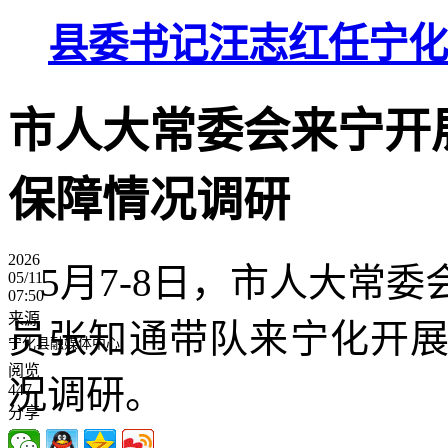
县委书记汪志红任宁化
市人大常委会来宁开
保障情况调研
2026
5月7-8日，市人大常
05/11
07:50
来源
员张知通带队来宁化开
宁化县融媒体中心
阅览
况调研。
447
分享