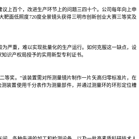
建议上百个，改进生产环节上的问题三四十个。公司每年向上申
大靶面低照度720度全景镜头获得三明市创新创业大赛三等奖及
较为严重，难以实现批量化的生产运行。如何克服这一缺点，设
国家知识产权局授予的实用新型专利证书。
荣获二等奖。“该装置需对所测量镜片制作一片矢高归零标准片，在
检测装置使用千分表作为测量部件，并通过测量环的环形定位槽
车间、各种先进的加工和检测设备，以及一批高素质科研技术人