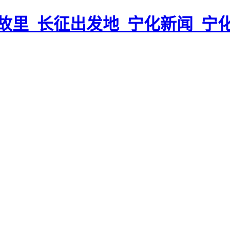
故里_长征出发地_宁化新闻_宁