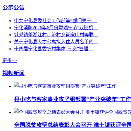
公示公告
中共宁化县委社会工作部等5部门关于 …
宁化消防2026年6月份暨端午节”双随机…
城郊镇茶湖江村、济村乡肖家山村等联…
关于宁化县人才公寓拟入住人员名单的…
十四届宁化县委农村集体“三资”管理…
更多>>
视频新闻
县小吃与客家事业攻坚组部署“产业突破年”工作
全国脱贫攻坚总结表彰大会召开 淮土镇获评全