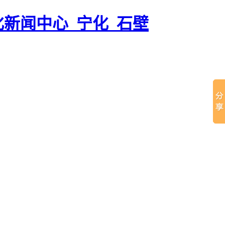
化新闻中心_宁化_石壁