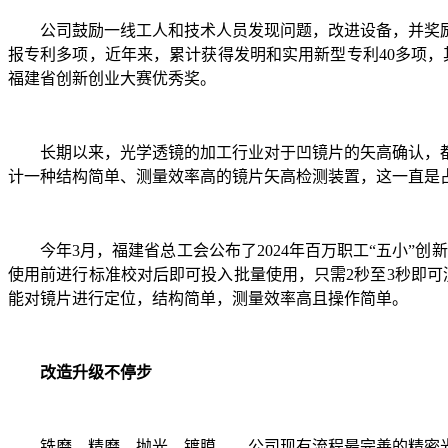
公司鼓励一线工人和技术人员发现问题，改进设备，并奖
报专利多项，近年来，累计获得发明和实用新型专利40多项，
福建省创新创业大赛优秀奖。
长期以来，光学透镜的加工行业对于凹镜片的矢高确认，
计一种结构简单、测量效率高的镜片矢高检测装置，这一直是占
今年3月，福建省总工会公布了2024年百万职工“五小”
使用前进行标准校对后即可投入批量使用，只需2秒至3秒即
能对镜片进行定位，结构简单，测量效率高且操作简单。
改造升级不停步
铣磨、精磨、抛光、镀膜……公司现有流程最完善的精密