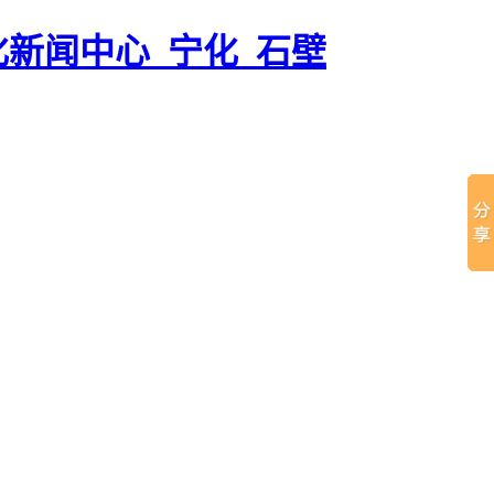
化新闻中心_宁化_石壁