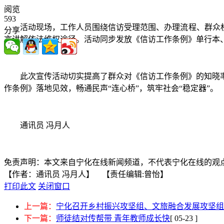
阅览
593
活动现场，工作人员围绕信访受理范围、办理流程、群众
分享
言讲解依法维权途径。活动同步发放《信访工作条例》单行本、
此次宣传活动切实提高了群众对《信访工作条例》的知晓
作条例》落地见效，畅通民声“连心桥”，筑牢社会“稳定器”。
通讯员 冯月人
免责声明：本文来自宁化在线新闻频道，不代表宁化在线的观
【作者：通讯员 冯月人】 【责任编辑:曾怡】
打印此文
关闭窗口
上一篇：
宁化召开乡村振兴攻坚组、文旅融合发展攻坚组
下一篇：
师徒结对传帮带 青年教师成长快
[ 05-23 ]