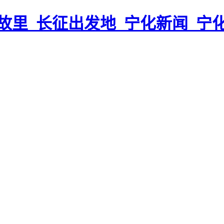
故里_长征出发地_宁化新闻_宁