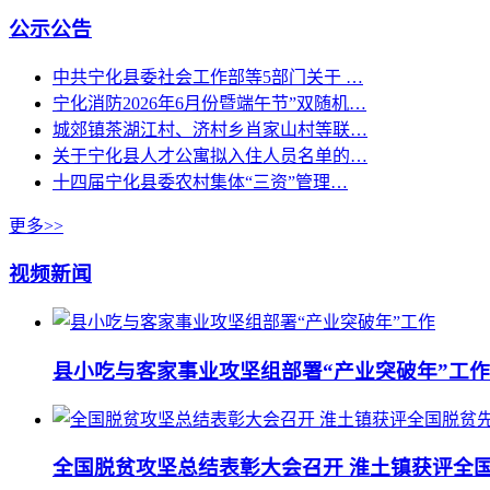
公示公告
中共宁化县委社会工作部等5部门关于 …
宁化消防2026年6月份暨端午节”双随机…
城郊镇茶湖江村、济村乡肖家山村等联…
关于宁化县人才公寓拟入住人员名单的…
十四届宁化县委农村集体“三资”管理…
更多>>
视频新闻
县小吃与客家事业攻坚组部署“产业突破年”工作
全国脱贫攻坚总结表彰大会召开 淮土镇获评全