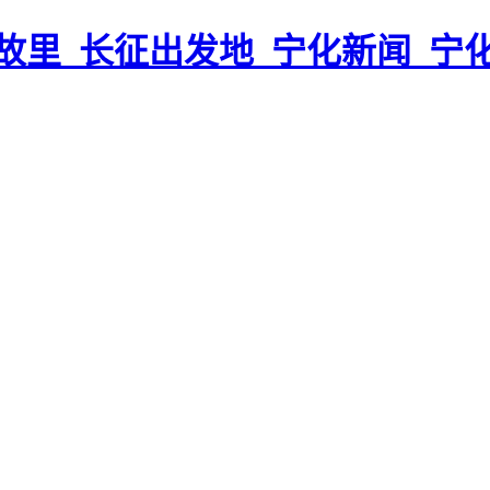
故里_长征出发地_宁化新闻_宁