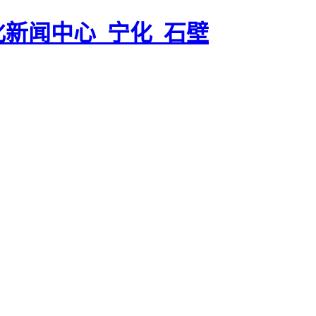
化新闻中心_宁化_石壁