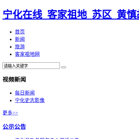
宁化在线_客家祖地_苏区_黄慎
首页
新闻
旅游
客家祖地网
视频新闻
每日新闻
宁化史志影像
更多>>
公示公告