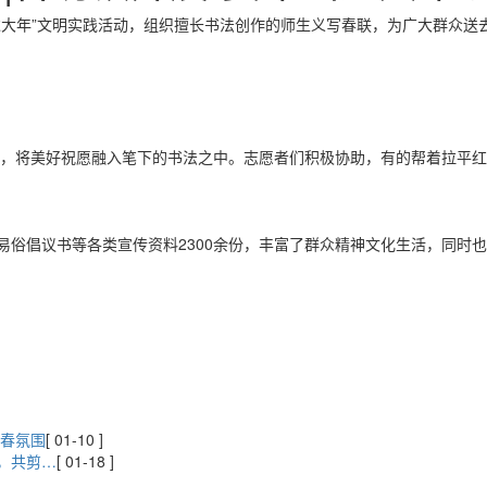
过大年”文明实践活动，组织擅长书法创作的师生义写春联，为广大群众送
，将美好祝愿融入笔下的书法之中。志愿者们积极协助，有的帮着拉平
易俗倡议书等各类宣传资料2300余份，丰富了群众精神文化生活，同时
新春氛围
[ 01-10 ]
，共剪…
[ 01-18 ]