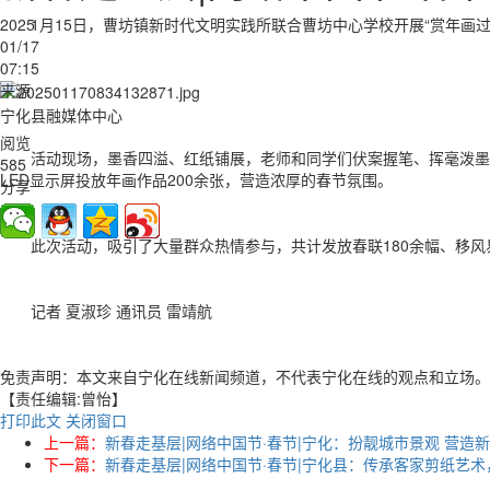
2025
1月15日，曹坊镇新时代文明实践所联合曹坊中心学校开展“赏年画
01/17
07:15
来源
宁化县融媒体中心
阅览
活动现场，墨香四溢、红纸铺展，老师和同学们伏案握笔、挥毫泼墨
585
LED显示屏投放年画作品200余张，营造浓厚的春节氛围。
分享
此次活动，吸引了大量群众热情参与，共计发放春联180余幅、移风
记者 夏淑珍 通讯员 雷靖航
免责声明：本文来自宁化在线新闻频道，不代表宁化在线的观点和立场。
【责任编辑:曾怡】
打印此文
关闭窗口
上一篇：
新春走基层|网络中国节·春节|宁化：扮靓城市景观 营造
下一篇：
新春走基层|网络中国节·春节|宁化县：传承客家剪纸艺术