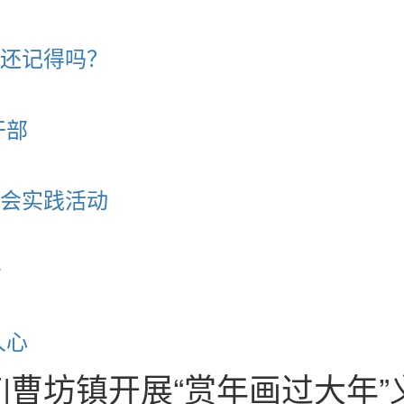
还记得吗？
干部
会实践活动
务
人心
节|曹坊镇开展“赏年画过大年