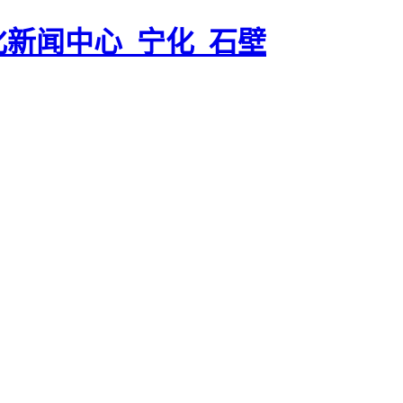
化新闻中心_宁化_石壁