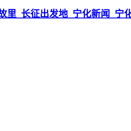
故里_长征出发地_宁化新闻_宁