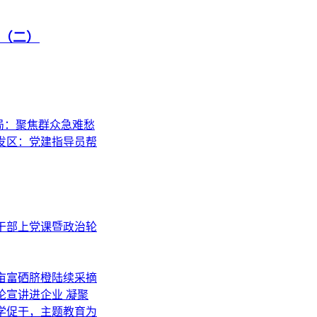
（二）
建局：聚焦群众急难愁
开发区：党建指导员帮
导干部上党课暨政治轮
千亩富硒脐橙陆续采摘
论宣讲进企业 凝聚
以学促干，主题教育为