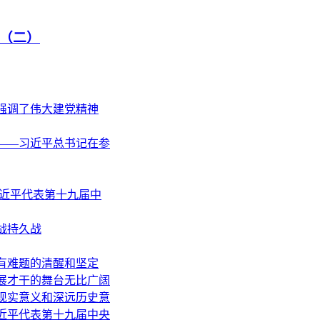
（二）
强调了伟大建党精神
——习近平总书记在参
习近平代表第十九届中
战持久战
有难题的清醒和坚定
展才干的舞台无比广阔
现实意义和深远历史意
近平代表第十九届中央