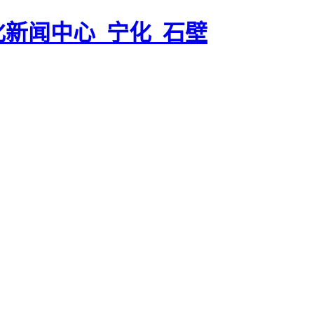
化新闻中心_宁化_石壁