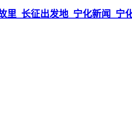
故里_长征出发地_宁化新闻_宁